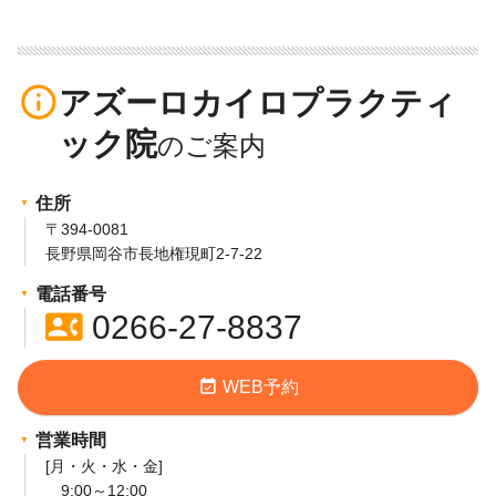
info_outline
アズーロカイロプラクティ
ック院
住所
〒394-0081
長野県岡谷市長地権現町2-7-22
電話番号
contact_phone
0266-27-8837
event_available
WEB予約
営業時間
[月・火・水・金]
9:00～12:00