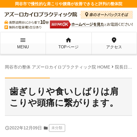
岡谷市で慢性的な肩こりや腰痛が改善できると評判の整体院
menu
home
location_on
MENU
TOPページ
アクセス
chevron_right
chevron_right
岡谷市の整体 アズーロカイロプラクティック院 HOME
院長日記
歯ぎしりや食いしばりは肩
こりや頭痛に繋がります。
query_builder
2022年12月09日
folder
未分類