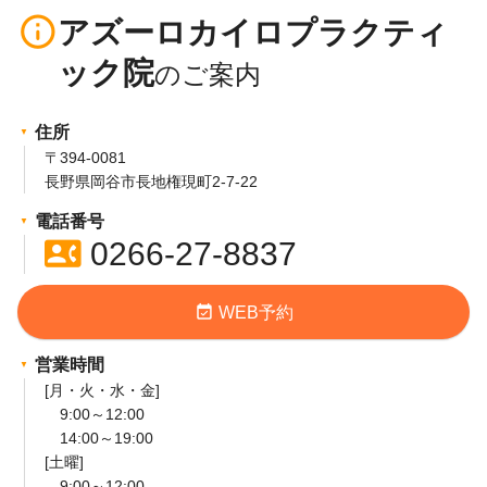
info_outline
アズーロカイロプラクティ
ック院
住所
〒394-0081
長野県岡谷市長地権現町2-7-22
電話番号
contact_phone
0266-27-8837
event_available
WEB予約
営業時間
[月・火・水・金]
9:00～12:00
14:00～19:00
[土曜]
9:00～12:00