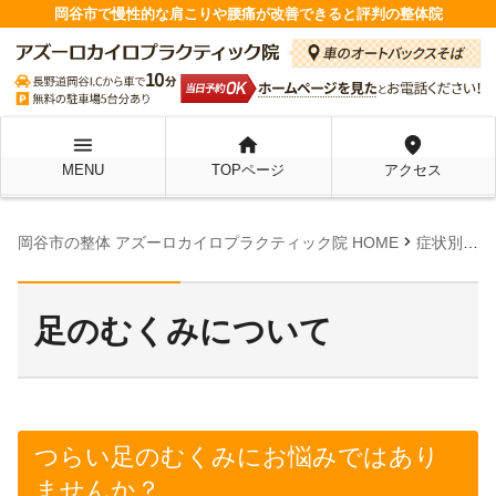
岡谷市で慢性的な肩こりや腰痛が改善できると評判の整体院
menu
home
location_on
MENU
TOPページ
アクセス
chevron_right
岡谷市の整体 アズーロカイロプラクティック院 HOME
症状別ページ
足のむくみについて
つらい足のむくみにお悩みではあり
ませんか？