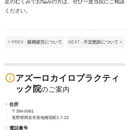
足のむくみでお悩みの方は、ぜひ一度当院にご相談
ください。
< PREV -
眼精疲労について
NEXT -
不定愁訴について
>
info_outline
アズーロカイロプラクティ
ック院
住所
〒394-0081
長野県岡谷市長地権現町2-7-22
電話番号